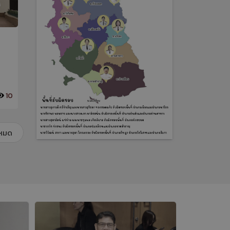
ย
สพด.ตรัง ร่วมกิจกรรมจิตอาสา
สพด.ตรัง ร่วมพ
พัฒนา “เราทำความ ดี ด้วยหัวใจ”
มนต์และทำบุญ
เฉลิมพระเกียรติสมเด็จพระนาง
ราชกุศล เนื่อง
อบ
เจ้าฯ พระบรมราชินี เนื่องในโอกาส
พระชนมพรรษา 
10
3 มิ.ย. 2569
12
3 มิ.ย. 2569
นี
วันเฉลิมพระชนมพรรษา 3
เจ้าฯ พระบรมรา
มิถุนายน 2569
2569
งหมด