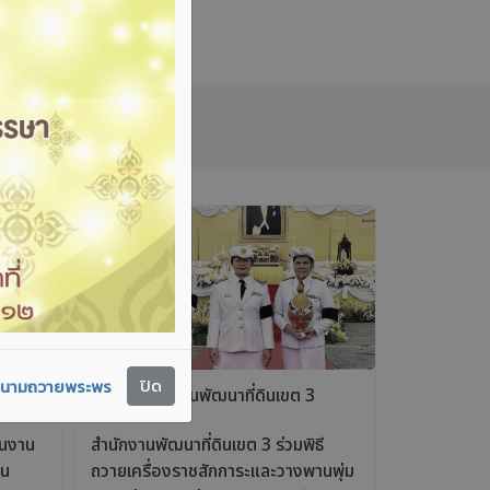
ปิด
นามถวายพระพร