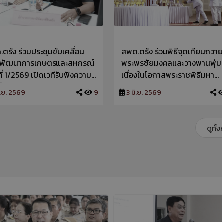
ตรัง ร่วมประชุมขับเคลื่อน
สพด.ตรัง ร่วมพิธีจุดเทียนถวา
พัฒนาการเกษตรและสหกรณ์
พระพรชัยมงคลและวางพานพุ่ม
งที่ 1/2569 เปิดเวทีรับฟังความ
เนื่องในโอกาสพระราชพิธีมหา
ห็นผู้มีส่วนได้ส่วนเสีย มุ่งยก
มงคลเฉลิมพระชนมพรรษา 4 ร
ิ.ย. 2569
9
3 มิ.ย. 2569
ับภาคเกษตรกรรมของจังหวัด
สมเด็จพระนางเจ้าฯ พระบรมราชิ
3 มิถุนายน 2569
ดูทั้