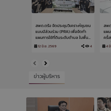
สพด.ตรัง จัดประชุมวิเคราะห์ชุมชน
สพด.
แบบมีส่วนร่วม (PRA) เพื่อจัดทำ
แผน
แผนการใช้ที่ดินระดับตำบล ในพื้นที่
ครั้
ต.โคกหล่อ และต.นาบินหลา อ.เมือง
คิดเ
12 มิ.ย. 2569
4
4 ม
ตรัง จังหวัดตรัง
ระด
ตรัง
ข่าวผู้บริหาร