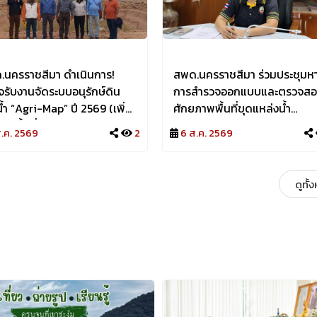
รราชสีมา ดำเนินการ!
สพด.นครราชสีมา ร่วมประชุมหา
รับงานจัดระบบอนุรักษ์ดิน
การสำรวจออกแบบและตรวจส
2569 (เพิ่ม
ศักยภาพพื้นที่ขุดแหล่งน้ำ
) ในพื้นที่ ตำบลหนองกราด
(กิจกรรมหลัก : การก่อสร้างแหล
ส.ค. 2569
2
6 ส.ค. 2569
อด่านขุนทด จังหวัด
น้ำในไร่นานอกเขตชลประทาน)
ราชสีมา
ประจำปีงบประมาณ 2570 ผ่าน
ระบบออนไลน์ Zoom Meeting
ดูทั้