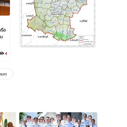
รือ
สพด.นครราชสีมา ร่วมประชุม
สพด.นครราชสีม
อบ
ปฐมนิเทศ โครงการจัดทำผังน้ำและ
ติดตามและแก้ไ
แผนพัฒนาแหล่งน้ำระดับตำบล
ด้านการเกษตร
่ง
กลุ่มพื้นที่ภาคตะวันออกเฉียงเหนือ
และสหกรณ์ ครั้
4
5 ส.ค. 2569
3
5 ส.ค. 2569
(เวทีที่ 9)
ระบบออนไลน์ 
งหมด