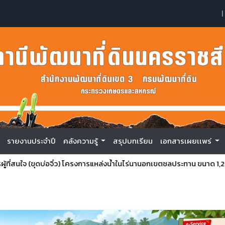
|
รายงานประจำปี
คลังความรู้
สรุปบทเรียน
เอกสารเผยเเพร่
่สนใจ (ขุดบ่อจิ๋ว) โครงการแหล่งน้ำในไร่นานอกเขตชลประทาน ขนาด 1,260 