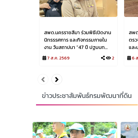
สพด.นครราชสีมา ร่วมพิธีเปิดงาน
สพด.นค
นิทรรรศการ และกิจกรรมภายใน
ตรวจ
งาน วันสถาปนา “47 ปี ปฐมบท
และน้ำ “Agri-Map” ปี 
แห่งศูนย์ศึกษาฯ ต้นแบบการเรียนรู้
เติม
7 ส.ค. 2569
2
6 
สู่การพัฒนาที่ยั่งยืน” ศูนย์ศึกษา
อำเภ
การพัฒนาเขาหินซ้อน อันเนื่องมา
นคร
จากพระราชดำริ อำเภอ
พนมสารคาม จังหวัดฉะเชิงเทรา
ข่าวประชาสัมพันธ์กรมพัฒนาที่ดิน