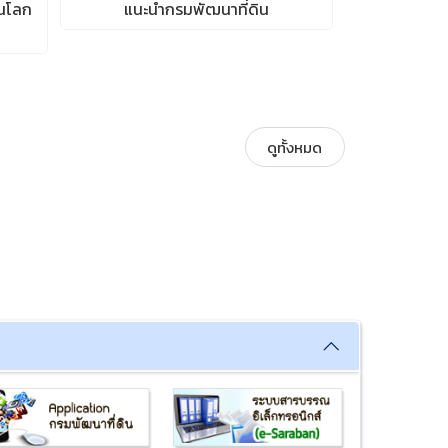
ินโลก
แนะนำกรมพัฒนาที่ดิน
วันหมอ
สพด
ดูทั้งหมด