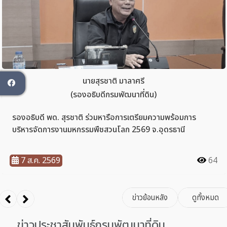
ok
ข่าวประชาสัมพันธ์กรมพัฒนาที่ดิน