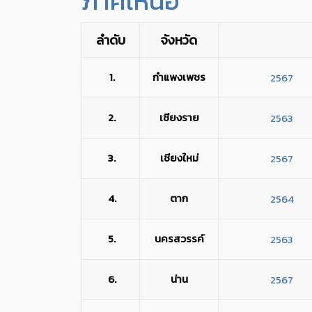
ภาคเหนือ
ลำดับ
จังหวัด
1.
กำแพงเพชร
2567
2.
เชียงราย
2563
3.
เชียงใหม่
2567
4.
ตาก
2564
5.
นครสวรรค์
2563
6.
น่าน
2567