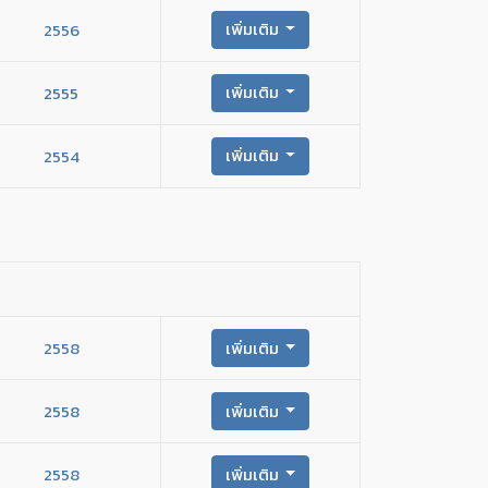
เพิ่มเติม
2556
เพิ่มเติม
2555
เพิ่มเติม
2554
เพิ่มเติม
2558
เพิ่มเติม
2558
เพิ่มเติม
2558