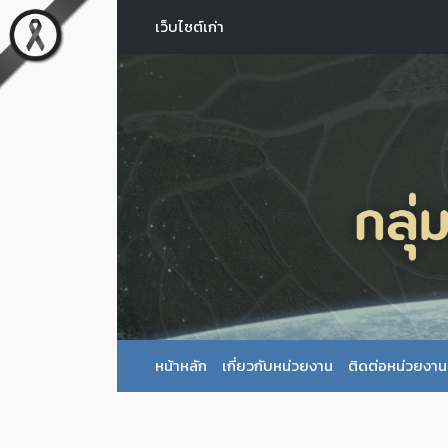
เว็บไซต์เก่า
หน้าหลัก
เกี่ยวกับหน่วยงาน
ติดต่อหน่วยงาน