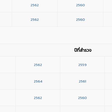
2562
2560
2562
2560
ปีที่สำรวจ
2562
2559
2564
2561
2562
2560