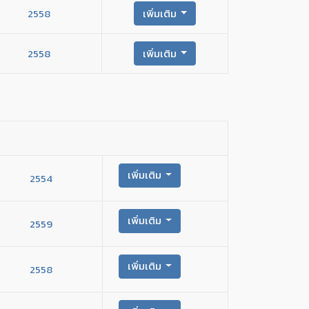
เพิ่มเติม
2558
เพิ่มเติม
2558
เพิ่มเติม
2554
เพิ่มเติม
2559
เพิ่มเติม
2558