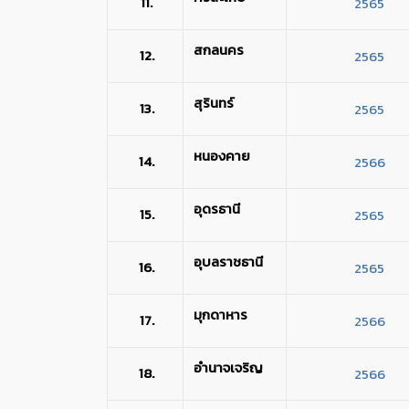
11.
2565
สกลนคร
12.
2565
สุรินทร์
13.
2565
หนองคาย
14.
2566
อุดรธานี
15.
2565
อุบลราชธานี
16.
2565
มุกดาหาร
17.
2566
อำนาจเจริญ
18.
2566