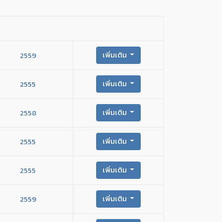
เพิ่มเติม
2559
เพิ่มเติม
2555
เพิ่มเติม
2558
เพิ่มเติม
2555
เพิ่มเติม
2555
เพิ่มเติม
2559