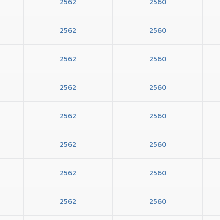
2562
2560
2562
2560
2562
2560
2562
2560
2562
2560
2562
2560
2562
2560
2562
2560