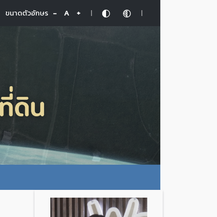
|
|
ขนาดตัวอักษร
-
A
+