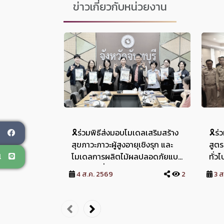
ข่าวเกี่ยวกับหน่วยงาน
🎗️ร่วมพิธีส่งมอบโมเดลเสริมสร้าง
🎗️ร
ok
สุขภาวะภาวะผู้สูงอายุเชิงรุก และ
สูต
ial
โมเดลการผลิตไม้ผลปลอดภัยแบบ
ทั่ว
ทดสอบเพื่อการบริโภคและจำหน่าย
สนับ
4 ส.ค. 2569
2
3 ส
อย่างยั่งยืนแก่ภาคียุทธศาสตร์เพื่อ
🎗️ว
ขยายผลในพื้นที่จังหวัดจันทบุรี 🎗️
พฤห
วันอังคารที่ 4 สิงหาคม 2569