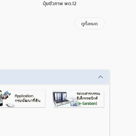
ปุ๋ยชีวภาพ พด.12
พด.13
ดูทั้งหมด