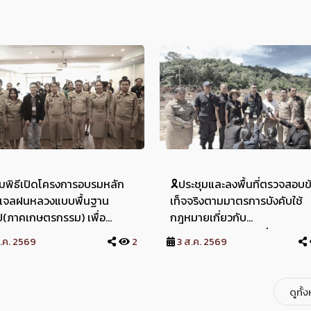
่วมพิธีเปิดโครงการอบรมหลัก
🎗️ประชุมและลงพื้นที่ตรวจสอบข
รเจลฝนหลวงแบบพื้นฐาน
เท็จจริงตามมาตรการบังคับใช้
ไป(ภาคเกษตรกรรม) เพื่อ
กฎหมายเกี่ยวกับ
สนุนการพัฒนาจังหวัดจันทบุรี
ทรัพยากรธรรมชาติ สิ่งแวดล้อ
.ค. 2569
2
3 ส.ค. 2569
ันจันทร์ที่ ๓ สิงหาคม
และภัยพิบัติ ประจำปีงบประมาณ
ัสบดี๖๙
2569 🎗️วันจันทร์ที่ 3 สิงหาคม
2569
ดูทั้