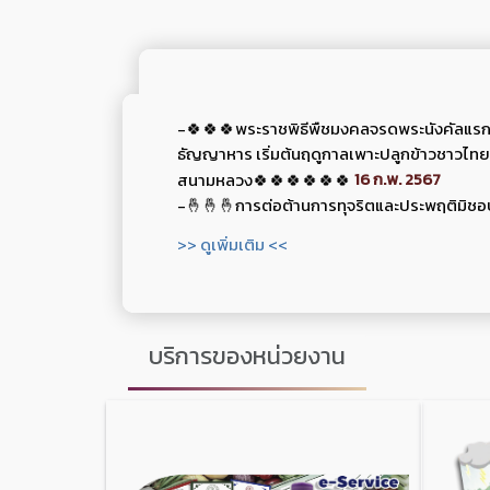
-🍀🍀🍀พระราชพิธีพืชมงคลจรดพระนังคัลแรกนา
ธัญญาหาร เริ่มต้นฤดูกาลเพาะปลูกข้าวชาวไท
16 ก.พ. 2567
สนามหลวง🍀🍀🍀🍀🍀🍀
-🤞🤞🤞การต่อต้านการทุจริตและประพฤติมิชอ
>> ดูเพิ่มเติม <<
บริการของหน่วยงาน