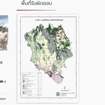
พื้นที่รับผิดชอบ
้อ
🎗️ร่วมพิธีบำเพ็ญกุศลในวาระครบ
🎗️ลงพื้นที่สำ
50 วัน (ปัญญาสมวาร)สาเหตุของ
ตัวฝายที่กำลัง
การสิ้นพระชนม์ ถวายเป็นพระกุศล
ซ่อมแซมฝายน้ำ
ม
แด่สมเด็จพระเจ้าลูกเธอฟ้าพัชร
ฝายชะลอน้ำเพื่
4
30 ก.ค. 2569
2
29 ก.ค. 2569
กิตติยาภา นเรนทิราเทพยวดี กรม
น้ำ ปีงบประมาณ 25
หลวงราชสาริณีสิริพัชร มหาวัชร
ราชธิดา 🎗️วันพฤหัสบดีที่ 30
งหมด
กรกฎาคม 2569