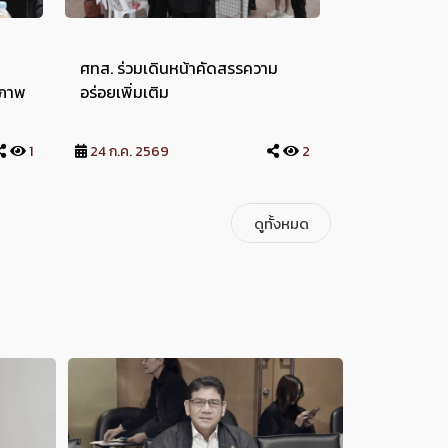
ศทส. ร่วมเดินหน้าคัดสรรความ
ศทส. ร่วมกับ
ณภาพ
อร่อยเพิ่มเติม
นิทรรศการ AI
ดี" และ Agri-
"Thailand² 
1
24 ก.ค. 2569
2
21 ก.ค. 2569
ยกระดับทุนมน
ดูทั้งหมด