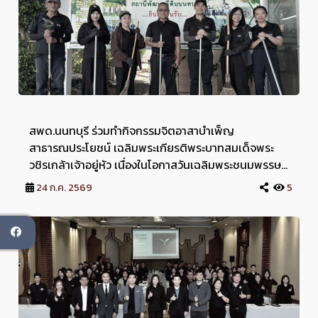
สพด.นนทบุรี ร่วมทำกิจกรรมจิตอาสาบำเพ็ญ
สาธารณประโยชน์ เฉลิมพระเกียรติพระบาทสมเด็จพระ
วชิรเกล้าเจ้าอยู่หัว เนื่องในโอกาสวันเฉลิมพระชนมพรรษา
28 กรกฎาคม 2569
24 ก.ค. 2569
5
ok